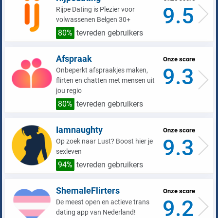
9.5
Rijpe Dating is Plezier voor
volwassenen Belgen 30+
Bezoek website
80%
tevreden gebruikers
Niet tevreden over club-match.be? Probeer dan
Afspraak
Onze score
gratis
Meet-n-Hook
9.3
Onbeperkt afspraakjes maken,
flirten en chatten met mensen uit
jou regio
Profielen zijn gemaakt door deze
NOT
80%
tevreden gebruikers
SAFE!
website zelf
Iamnaughty
Onze score
Hoge kosten betalen bij elk verstuurd
NOT
9.3
Op zoek naar Lust? Boost hier je
SAFE!
bericht
sexleven
94%
tevreden gebruikers
De berichten worden beantwoord door
NOT
SAFE!
ingehuurde chatters
ShemaleFlirters
Onze score
9.2
De meest open en actieve trans
dating app van Nederland!