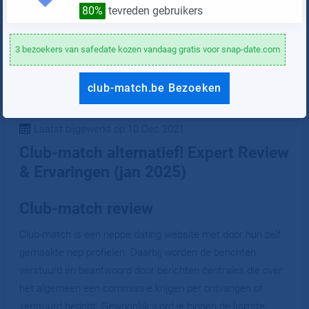
80%
tevreden gebruikers
Schrijf een review
3 bezoekers van safedate kozen vandaag gratis voor snap-date.com
club-match.be Bezoeken
Laatst bijgewerkt op 10 Dec 2021
Club-match alternatief! Expert Review
& Ervaringen (jan 2025)
Club-match review
Club-match is een neppe dating website met door hun zelf
gemaakte nep profielen. Daarbij worden de berichten
verstuurd en beantwoord door berichten centrales die over
het algemeen een commissie krijgen per ontvangen of
verstuurd bericht. Gewoonlijk word je binnen de kortste