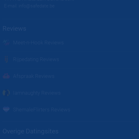
E-mail: info@safedate.be
Reviews
Meet-n-Hook Reviews
Chat, flirt en vind echte hookup's bij u in de regio
Rijpedating Reviews
Rijpe Dating is Plezier voor volwassenen Belgen 30+
Afspraak Reviews
Onbeperkt afspraakjes maken, flirten en chatten met mensen uit jou
regio
Iamnaughty Reviews
Op zoek naar Lust? Boost hier je sexleven
ShemaleFlirters Reviews
De meest open en actieve trans dating app van Nederland!
Overige Datingsites