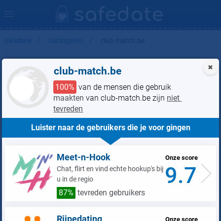
Safedate
Datingsites
club-match.be
✖
club-match.be
100%
 van de mensen die gebruik 
 van club-match.be zijn 
Luister naar de gebruikers die je voor gingen
Meet-n-Hook
Onze score
9.7
Chat, flirt en vind echte hookup's bij
u in de regio
87%
tevreden gebruikers
club-match.be
Rijpedating
Onze score