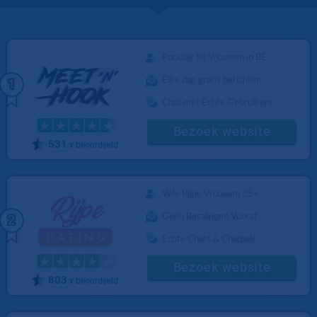
Populair bij Vrouwen in BE
Elke dag gratis berichten
1
Chat met Echte Gebruikers
Bezoek website
531
x beoordeeld
Vele Rijpe Vrouwen 35+
Géén Betalingen Vooraf
2
Echte Chats & Chatpals
Bezoek website
803
x beoordeeld