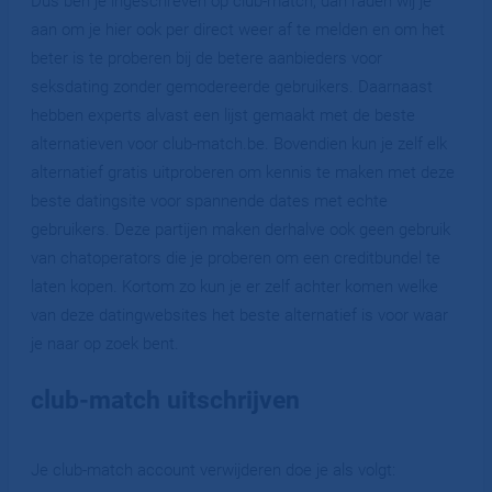
Dus ben je ingeschreven op club-match, dan raden wij je
aan om je hier ook per direct weer af te melden en om het
beter is te proberen bij de betere aanbieders voor
seksdating zonder gemodereerde gebruikers. Daarnaast
hebben experts alvast een lijst gemaakt met de beste
alternatieven voor club-match.be. Bovendien kun je zelf elk
alternatief gratis uitproberen om kennis te maken met deze
beste datingsite voor spannende dates met echte
gebruikers. Deze partijen maken derhalve ook geen gebruik
van chatoperators die je proberen om een creditbundel te
laten kopen. Kortom zo kun je er zelf achter komen welke
van deze datingwebsites het beste alternatief is voor waar
je naar op zoek bent.
club-match uitschrijven
Je club-match account verwijderen doe je als volgt: