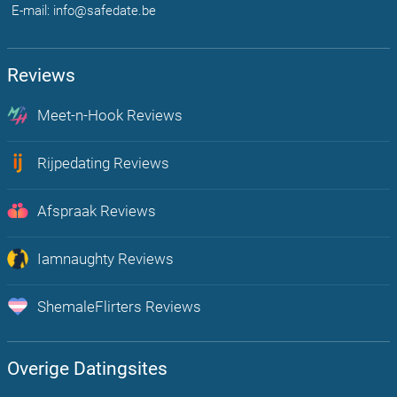
E-mail: info@safedate.be
Reviews
Meet-n-Hook Reviews
Chat, flirt en vind echte hookup's bij u in de regio
Rijpedating Reviews
Rijpe Dating is Plezier voor volwassenen Belgen 30+
Afspraak Reviews
Onbeperkt afspraakjes maken, flirten en chatten met mensen uit jou
regio
Iamnaughty Reviews
Op zoek naar Lust? Boost hier je sexleven
ShemaleFlirters Reviews
De meest open en actieve trans dating app van Nederland!
Overige Datingsites