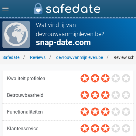
Wat vind jij van
devrouwvanmijnleven.be?
snap-date.com
Safedate
Reviews
devrouwvanmijnleven.be
Review schr
Kwaliteit profielen
Betrouwbaarheid
Functionaliteiten
Klantenservice