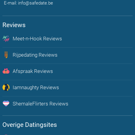
E-mail: info@safedate.be
Reviews
Meet-n-Hook Reviews
Chat, flirt en vind echte hookup's bij u in de regio
Rijpedating Reviews
Rijpe Dating is Plezier voor volwassenen Belgen 30+
Afspraak Reviews
Onbeperkt afspraakjes maken, flirten en chatten met mensen uit jou
regio
Iamnaughty Reviews
Op zoek naar Lust? Boost hier je sexleven
ShemaleFlirters Reviews
De meest open en actieve trans dating app van Nederland!
Overige Datingsites