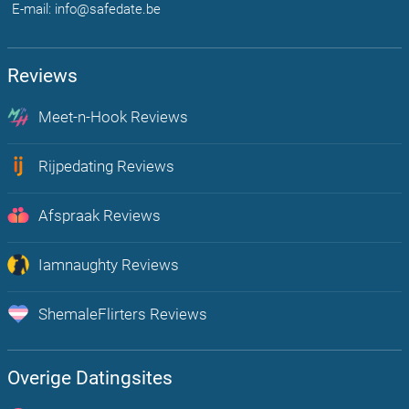
E-mail: info@safedate.be
Reviews
Meet-n-Hook Reviews
Chat, flirt en vind echte hookup's bij u in de regio
Rijpedating Reviews
Rijpe Dating is Plezier voor volwassenen Belgen 30+
Afspraak Reviews
Onbeperkt afspraakjes maken, flirten en chatten met mensen uit jou
regio
Iamnaughty Reviews
Op zoek naar Lust? Boost hier je sexleven
ShemaleFlirters Reviews
De meest open en actieve trans dating app van Nederland!
Overige Datingsites