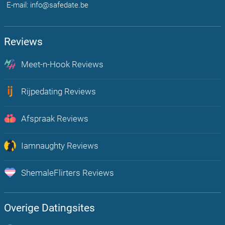
E-mail: info@safedate.be
Reviews
Meet-n-Hook Reviews
Chat, flirt en vind echte hookup's bij u in de regio
Rijpedating Reviews
Rijpe Dating is Plezier voor volwassenen Belgen 30+
Afspraak Reviews
Onbeperkt afspraakjes maken, flirten en chatten met mensen uit jou
regio
Iamnaughty Reviews
Op zoek naar Lust? Boost hier je sexleven
ShemaleFlirters Reviews
De meest open en actieve trans dating app van Nederland!
Overige Datingsites