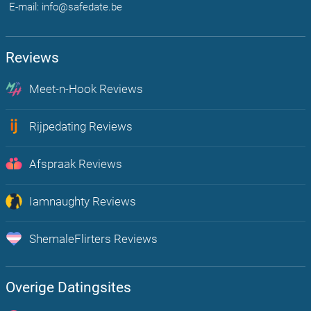
E-mail: info@safedate.be
Reviews
Meet-n-Hook Reviews
Chat, flirt en vind echte hookup's bij u in de regio
Rijpedating Reviews
Rijpe Dating is Plezier voor volwassenen Belgen 30+
Afspraak Reviews
Onbeperkt afspraakjes maken, flirten en chatten met mensen uit jou
regio
Iamnaughty Reviews
Op zoek naar Lust? Boost hier je sexleven
ShemaleFlirters Reviews
De meest open en actieve trans dating app van Nederland!
Overige Datingsites