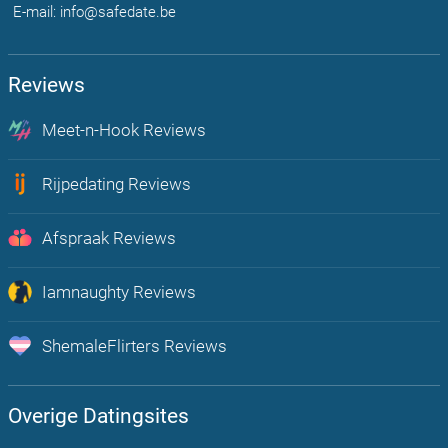
E-mail: info@safedate.be
Reviews
Meet-n-Hook Reviews
Chat, flirt en vind echte hookup's bij u in de regio
Rijpedating Reviews
Rijpe Dating is Plezier voor volwassenen Belgen 30+
Afspraak Reviews
Onbeperkt afspraakjes maken, flirten en chatten met mensen uit jou
regio
Iamnaughty Reviews
Op zoek naar Lust? Boost hier je sexleven
ShemaleFlirters Reviews
De meest open en actieve trans dating app van Nederland!
Overige Datingsites