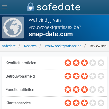
Wat vind jij van
vrouwzoektgratissex.be?
snap-date.com
Safedate
Reviews
vrouwzoektgratissex.be
Review schri
Kwaliteit profielen
Betrouwbaarheid
Functionaliteiten
Klantenservice