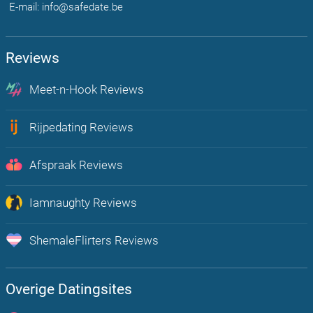
E-mail: info@safedate.be
Reviews
Meet-n-Hook Reviews
Chat, flirt en vind echte hookup's bij u in de regio
Rijpedating Reviews
Rijpe Dating is Plezier voor volwassenen Belgen 30+
Afspraak Reviews
Onbeperkt afspraakjes maken, flirten en chatten met mensen uit jou
regio
Iamnaughty Reviews
Op zoek naar Lust? Boost hier je sexleven
ShemaleFlirters Reviews
De meest open en actieve trans dating app van Nederland!
Overige Datingsites