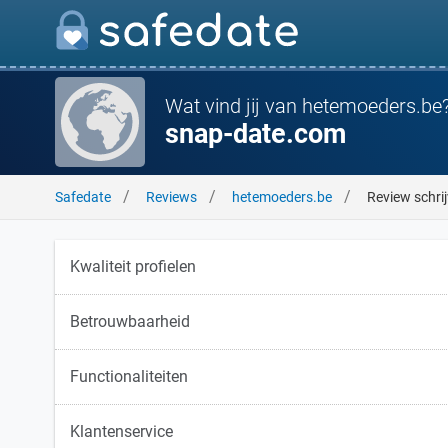
Wat vind jij van hetemoeders.be
snap-date.com
Safedate
Reviews
hetemoeders.be
Review schri
Kwaliteit profielen
Betrouwbaarheid
Functionaliteiten
Klantenservice