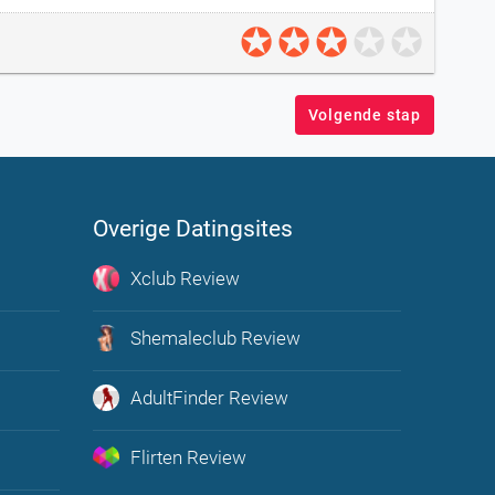
Volgende stap
Overige Datingsites
Xclub Review
u in de
Shemaleclub Review
enen
AdultFinder Review
n en
Flirten Review
leven