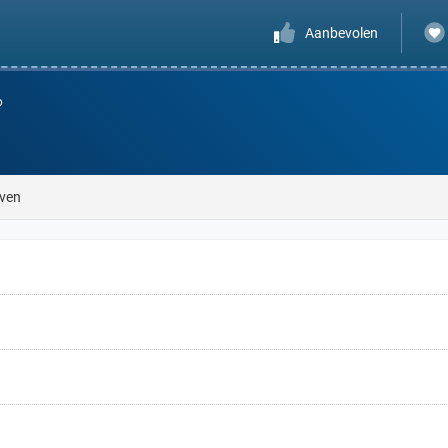
Aanbevolen
?
jven