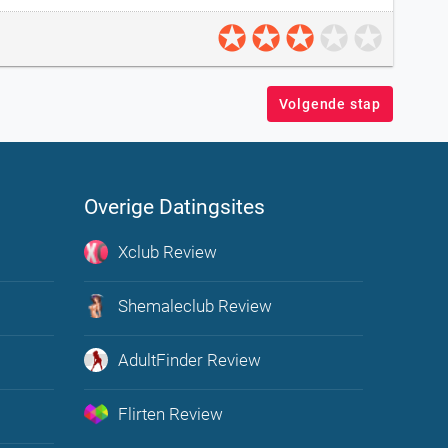
Volgende stap
Overige Datingsites
Xclub Review
u in de
Shemaleclub Review
enen
AdultFinder Review
n en
Flirten Review
leven