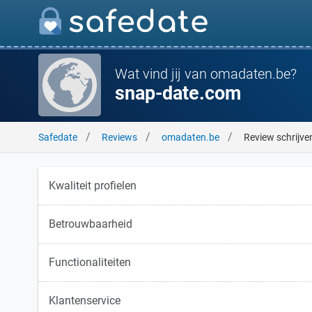
Wat vind jij van omadaten.be?
snap-date.com
Safedate
Reviews
omadaten.be
Review schrijve
Kwaliteit profielen
Betrouwbaarheid
Functionaliteiten
Klantenservice