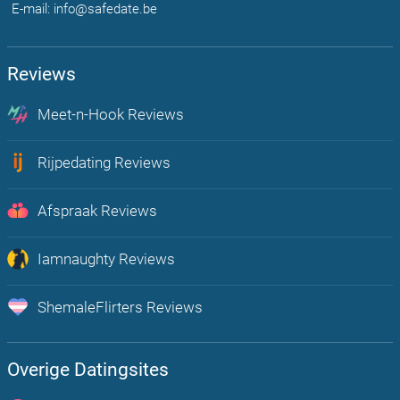
E-mail: info@safedate.be
Reviews
Meet-n-Hook Reviews
Chat, flirt en vind echte hookup's bij u in de regio
Rijpedating Reviews
Rijpe Dating is Plezier voor volwassenen Belgen 30+
Afspraak Reviews
Onbeperkt afspraakjes maken, flirten en chatten met mensen uit jou
regio
Iamnaughty Reviews
Op zoek naar Lust? Boost hier je sexleven
ShemaleFlirters Reviews
De meest open en actieve trans dating app van Nederland!
Overige Datingsites