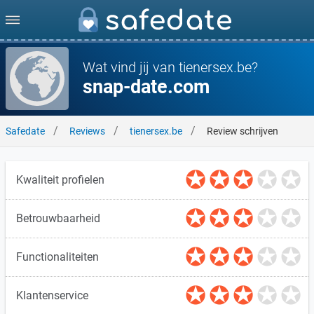
Wat vind jij van tienersex.be?
snap-date.com
Safedate
Reviews
tienersex.be
Review schrijven
Kwaliteit profielen
Betrouwbaarheid
Functionaliteiten
Klantenservice